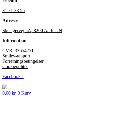
Telefon
31 71 33 55
Adresse
Skelagervej 5A, 8200 Aarhus N
Information
CVR: 33654251
Smiley-rapport
Forretningsbetingelser
Cookiepolitik
Facebook-f
0,00
kr.
0
Kurv